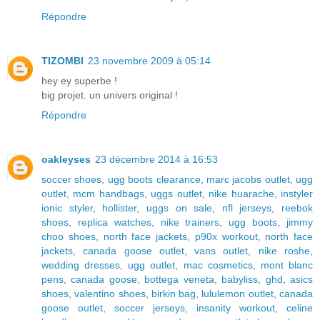
Répondre
TIZOMBI
23 novembre 2009 à 05:14
hey ey superbe !
big projet. un univers original !
Répondre
oakleyses
23 décembre 2014 à 16:53
soccer shoes
,
ugg boots clearance
,
marc jacobs outlet
,
ugg
outlet
,
mcm handbags
,
uggs outlet
,
nike huarache
,
instyler
ionic styler
,
hollister
,
uggs on sale
,
nfl jerseys
,
reebok
shoes
,
replica watches
,
nike trainers
,
ugg boots
,
jimmy
choo shoes
,
north face jackets
,
p90x workout
,
north face
jackets
,
canada goose outlet
,
vans outlet
,
nike roshe
,
wedding dresses
,
ugg outlet
,
mac cosmetics
,
mont blanc
pens
,
canada goose
,
bottega veneta
,
babyliss
,
ghd
,
asics
shoes
,
valentino shoes
,
birkin bag
,
lululemon outlet
,
canada
goose outlet
,
soccer jerseys
,
insanity workout
,
celine