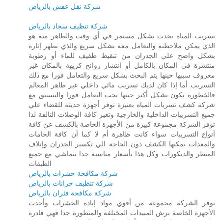
شركة نقل عفش بالرياض
شركة تنظيف سجاد بالرياض
تسريب المياة يحدث بشكل مستمر في أي وقت والظاهر منه هو
الذي يمكن ملاحظته والتعامل معه بشكل سريع والذي تظهر إثارة
بشكل واضح علي الجدران من تنقيط طفيف للماء أو رطوبة
منتشرة في المكان بالكامل أو انتشار روائح كريهة بالمكان غير
معروف سببها حينها يتم البحث بشكل سريع والتعامل فورا مع ذلك
التسريب أما إذا كان لديك تسريب مائي داخلي غير ظاهر المعالم
فالخطورة تكون بشكل أكبر حينها يجب التعامل فورا والتنسيق مع
شركة كشف تسربات المياه بعنيزة توفر أجهزة حديثة للقضاء علي
جميع التسريبات الداخلية والخارجية وتغير كافة الوصلات التالفة لذا
توفر الشركة مجموعة كبيرة من الأجهزة الخاصة بالكشف عن كافة
أنواع التسريبات سواء كانت ظاهرة أم لا كما أن كافة الخامات
والمعدات يمكنها الكشف دون الحاجة الي تكسير الجدران وإتلاف
المنظر والديكورات وكل هذا بأسعار مناسبة جدا تتماشي مع جميع
الطبقات
شركة مكافحة حشرات بالرياض
شركة تنظيف خزانات بالرياض
شركة مكافحة فئران بالرياض
توفر الشركة مجموعة من أقوي مواد إبادة الحشرات وأحدث
الأجهزة الخاصة برش المبيدات المختلفة والمتطورة جدا فهي قادرة