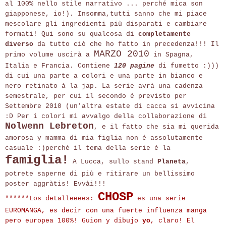
al 100% nello stile narrativo ... perché mica son
giapponese, io!). Insomma,tutti sanno che mi piace
mescolare gli ingredienti più disparati e cambiare
formati! Qui sono su qualcosa di
completamente
diverso
da tutto ciò che ho fatto in precedenza!!! Il
MARZO 2010
primo volume uscirà a
in Spagna,
Italia e Francia. Contiene
120 pagine
di fumetto :)))
di cui una parte a colori e una parte in bianco e
nero retinato à la jap. La serie avrà una cadenza
semestrale, per cui il secondo é previsto per
Settembre 2010 (un'altra estate di cacca si avvicina
:D Per i colori mi avvalgo della collaborazione di
Nolwenn Lebreton
, e il fatto che sia mi querida
amorosa y mamma di mia figlia non é assolutamente
casuale :)perché il tema della serie é la
famiglia!
A Lucca, sullo stand
Planeta
,
potrete saperne di più e ritirare un bellissimo
poster aggràtis! Evvài!!!
CHOSP
******Los detalleeees:
es una serie
EUROMANGA, es decir con una fuerte influenza manga
pero europea 100%! Guion y dibujo
yo
, claro! El