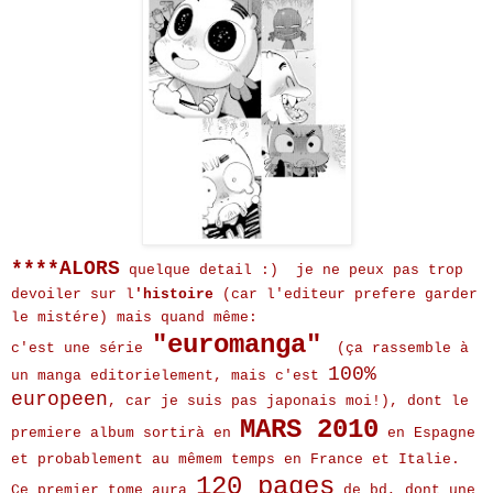
****ALOR
S
quelque detail :) je ne peux pas trop
devoiler sur l
'histoire
(car l'editeur prefere garder
le mistére) mais quand même:
"euromanga"
c'est une série
(ça rassemble à
100%
un manga editorielement, mais c'est
europeen
, car je suis pas japonais moi!), dont le
MARS 2010
premiere album sortirà en
en Espagne
et probablement au mêmem temps en France et Italie.
120 pages
Ce premier tome aura
de bd, dont une