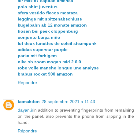
air max 97 capitao america
polo shirt juventus
sfera vestido flecos mostaza
leggings mit spitzenabschluss
kugelbahn ab 12 monate amazon
hosen bei peek cloppenburg
conjunto barça niño
lot deux lunettes de soleil steampunk
adidas superstar purple
parka mit farbigem
nike sb zoom mogan mid 2 6.0
robe voile manche longue une analyse
brabus rocket 900 amazon
Répondre
komakdon
28 septembre 2021 à 11:43
dayan.ir
in addition to preventing fingerprints from remaining
on the panel, also prevents the phone from slipping in the
hand.
Répondre