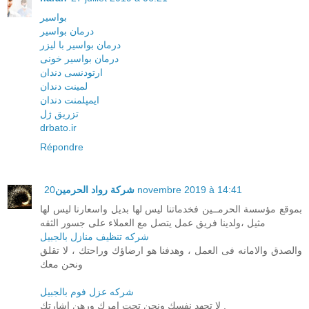
بواسیر
درمان بواسیر
درمان بواسیر با لیزر
درمان بواسیر خونی
ارتودنسی دندان
لمینت دندان
ایمپلمنت دندان
تزریق ژل
drbato.ir
Répondre
شركة رواد الحرمين
20 novembre 2019 à 14:41
بموقع مؤسسة الحرمــين فخدماتنا ليس لها بديل واسعارنا ليس لها
مثيل ،ولدينا فريق عمل يتصل مع العملاء على جسور الثقه
شركه تنظيف منازل بالجبيل
والصدق والامانه فى العمل ، وهدفنا هو ارضاؤك وراحتك ، لا تقلق
ونحن معك
شركه عزل فوم بالجبيل
لا تجهد نفسك ونحن تحت امرك ورهن اشارتك .