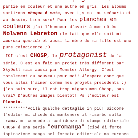
partie en couleur et une autre en gris. Les albums
sortirons
chaque 6 mois
, avec tjs moi au scénario et
planches en
au dessin, bien sure! Pour les
couleurs
j'ai l'honneur d'avoir à mes côtés
Nolwenn Lebreton
(le fait que elle soit mi
amorosa querida
et aussi la mére de ma fille est une
pure coincidence ;D
protagonist
CHOSP
ICI c'est
, le
de la
série. C'est en fait un projet trés different par
SkyDoll mais aussi par Monster Allergy. C'est
totalement du nouveau pour moi! J'espere donc que
vous allez l'aimer comme mes projets precedents :)
j'en suis sure, il est trop mignon mon Chosp, pas
vrai? D'autres images bientôt! Ps l'editeur est
Planeta
.
**********Voilà qualche
dettaglio
in più! Siccome
l'editùr mi chiede di mantenere il riserbo sulla
trama, mi concedo a confidenze di stampo editoriale:
"euromanga"
CHOSP é una serie
(cioé di forte
ispirazione manga nel formato editoriale ma europea