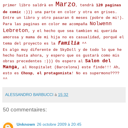
Marzo
primer libro saldrà en
, tendrà
120 paginas
de comic
:))) una parte en color y otra en grises.
Entre un libro y otro pasaran 6 meses (pobre de mi!).
Nolwenn
Para las paginas en color me acompaña
Lebreton
, y el hecho que sea tambien mi querida
amorosa y mama de mi hija no es casualidad, porqué el
familia
tema del proyecto es la
^^
Es algo muy diferente de SkyDoll y de todo lo que he
hecho hasta ahora, y espero que os gustarà como mis
Salon del
obras precedentes :))) Os espero al
Manga,
al Hospitalet (Barcelona) este finde!!! Ah,
esto es
Chosp
,
el protagonista
! No es supermono????
^^
ALESSANDRO BARBUCCI
à
15:32
50 commentaires:
Unknown
26 octobre 2009 à 20:45