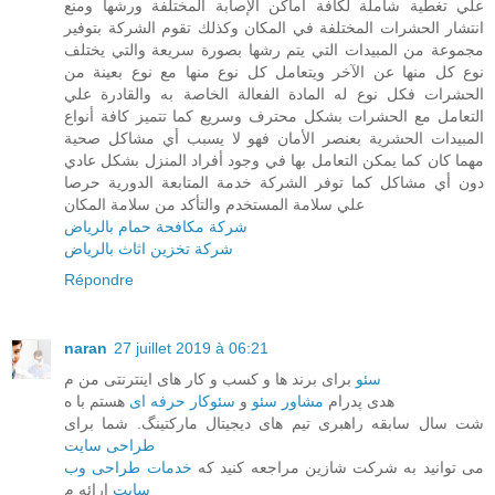
علي تغطية شاملة لكافة أماكن الإصابة المختلفة ورشها ومنع
انتشار الحشرات المختلفة في المكان وكذلك تقوم الشركة بتوفير
مجموعة من المبيدات التي يتم رشها بصورة سريعة والتي يختلف
نوع كل منها عن الآخر ويتعامل كل نوع منها مع نوع بعينة من
الحشرات فكل نوع له المادة الفعالة الخاصة به والقادرة علي
التعامل مع الحشرات بشكل محترف وسريع كما تتميز كافة أنواع
المبيدات الحشرية بعنصر الأمان فهو لا يسبب أي مشاكل صحية
مهما كان كما يمكن التعامل بها في وجود أفراد المنزل بشكل عادي
دون أي مشاكل كما توفر الشركة خدمة المتابعة الدورية حرصا
علي سلامة المستخدم والتأكد من سلامة المكان
شركة مكافحة حمام بالرياض
شركة تخزين اثاث بالرياض
Répondre
naran
27 juillet 2019 à 06:21
سئو
برای برند ها و کسب و کار های اینترنتی من م
هدی پدرام
مشاور سئو
و
سئوکار حرفه ای
هستم با ه
شت سال سابقه راهبری تیم های دیجیتال مارکتینگ. شما برای
طراحی سایت
می توانید به شرکت شازین مراجعه کنید که
خدمات طراحی وب
سایت
ارائه م