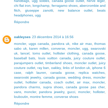
handbags
,
ugg soldes
,
canada goose outlet
,
herve leger
,
chi flat iron
,
longchamp
,
ferragamo shoes
,
abercrombie and
fitch
,
giuseppe zanotti
,
new balance outlet
,
beats
headphones
,
ugg
Répondre
oakleyses
23 décembre 2014 à 16:56
moncler
,
uggs canada
,
pandora uk
,
nike air max
,
thomas
sabo uk
,
karen millen
,
converse
,
moncler
,
ugg
,
swarovski
uk
,
lancel
,
toms outlet
,
hollister clothing
,
canada goose
,
baseball bats
,
louis vuitton canada
,
juicy couture outlet
,
parajumpers outlet
,
timberland shoes
,
moncler outlet
,
juicy
couture outlet
,
ray ban
,
oakley
,
links of london uk
,
iphone 6
case
,
ralph lauren
,
canada goose
,
replica watches
,
swarovski jewelry
,
canada goose
,
wedding dress
,
moncler
outlet
,
hollister canada
,
coach outlet
,
air max
,
moncler
,
pandora charms
,
supra shoes
,
canada goose pas cher
,
vans
,
moncler
,
pandora jewelry
,
gucci
,
moncler
,
hollister
,
louboutin
,
montre femme
,
converse shoes
Répondre