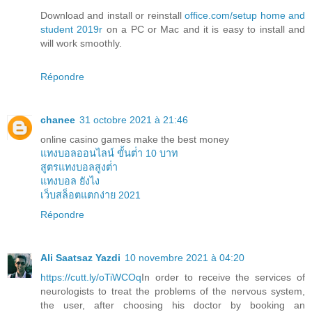
Download and install or reinstall
office.com/setup home and
student 2019r
on a PC or Mac and it is easy to install and
will work smoothly.
Répondre
chanee
31 octobre 2021 à 21:46
online casino games make the best money
แทงบอลออนไลน์ ขั้นต่ํา 10 บาท
สูตรแทงบอลสูงต่ํา
แทงบอล ยังไง
เว็บสล็อตแตกง่าย 2021
Répondre
Ali Saatsaz Yazdi
10 novembre 2021 à 04:20
https://cutt.ly/oTiWCOq
In order to receive the services of
neurologists to treat the problems of the nervous system,
the user, after choosing his doctor by booking an