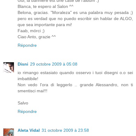
Gui, la banniere est une case de l'album :)
Blanca, te espero al Salon ^^
Belona, gracias. "Moraleza" es una palabra muy pesada ;)
pero es verdad que no puedo escribir sin hablar de ALGO,
que sea importante para mi!
Faab, mörci ;)
Ciao Anto, grazie ^^
Répondre
Disni
29 octobre 2009 à 05:08
io rimango estasiato quando osservo i tuoi disegni o.o sei
imbattibile!
Non vedo l'ora di leggerlo .. grande Alessandro, non ti
smentisci mai!!!
Salvo
Répondre
Aleta Vidal
31 octobre 2009 à 23:58