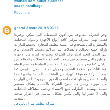
michael kors outlet clearance
coach handbags
Répondre
gneral
3 mars 2019 à 03:16
توفر الشركة مجموعة من أقوي المنظفات التي يمكن توفيرها
فجمي تهتم الشركة بتوفير كافة أنواع الأجهزة والمواد المختلفة
والمتطورة التي تستخدم في عملية تنظيف المجاري وشفط البيارات
وإزالة جميع العوالق والفضلات التي تتراكم وتسبب الانسداد التام
علي المدى البعيد لذلك توفر الشركة مجموعة كبيرة من الأجهزة
المتطورة التي تستخدم في سحب كافة أنواع الفضلات والعوالق من
الداخل كما توفر سيارات كبيرة خاصة بضخ المياة تقوم بضخ المياة
بقوة للتأكد من سلامة الصرف وجريان الماء بالشكل الطبيعي كما
توفر الشركة مجموعة كبيرة من المنظفات الخاصة والقوية جدا
والفعالة بشكل يجعلها تفتت أصعب الدهون الموجودة داخل البيارات
بكل سهولة ويسر كما تنصح الشركة بالاهتمام بشكل مستمر
بتسليك وتنظيف البيارات لمنع الانسداد وتجنب مشاكله المختلفة
والتي لا حصر لها والتي تكمن بشكل أساسي في أضرار صحية
متعددة.
شركة تنظيف منازل بالرياض