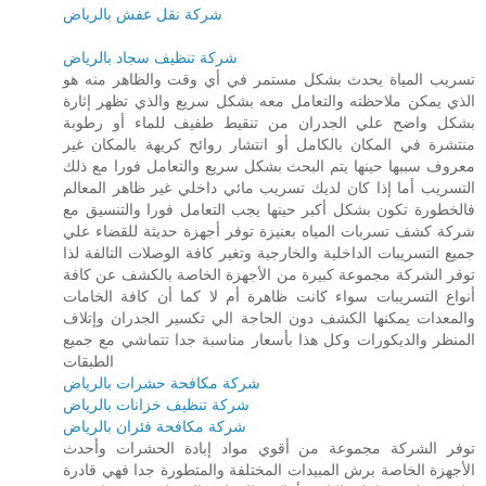
شركة نقل عفش بالرياض
شركة تنظيف سجاد بالرياض
تسريب المياة يحدث بشكل مستمر في أي وقت والظاهر منه هو
الذي يمكن ملاحظته والتعامل معه بشكل سريع والذي تظهر إثارة
بشكل واضح علي الجدران من تنقيط طفيف للماء أو رطوبة
منتشرة في المكان بالكامل أو انتشار روائح كريهة بالمكان غير
معروف سببها حينها يتم البحث بشكل سريع والتعامل فورا مع ذلك
التسريب أما إذا كان لديك تسريب مائي داخلي غير ظاهر المعالم
فالخطورة تكون بشكل أكبر حينها يجب التعامل فورا والتنسيق مع
شركة كشف تسربات المياه بعنيزة توفر أجهزة حديثة للقضاء علي
جميع التسريبات الداخلية والخارجية وتغير كافة الوصلات التالفة لذا
توفر الشركة مجموعة كبيرة من الأجهزة الخاصة بالكشف عن كافة
أنواع التسريبات سواء كانت ظاهرة أم لا كما أن كافة الخامات
والمعدات يمكنها الكشف دون الحاجة الي تكسير الجدران وإتلاف
المنظر والديكورات وكل هذا بأسعار مناسبة جدا تتماشي مع جميع
الطبقات
شركة مكافحة حشرات بالرياض
شركة تنظيف خزانات بالرياض
شركة مكافحة فئران بالرياض
توفر الشركة مجموعة من أقوي مواد إبادة الحشرات وأحدث
الأجهزة الخاصة برش المبيدات المختلفة والمتطورة جدا فهي قادرة