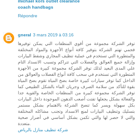
michael kors outlet clearance
coach handbags
Répondre
gneral
3 mars 2019 à 03:16
توفر الشركة مجموعة من أقوي المنظفات التي يمكن توفيرها
فجمي تهتم الشركة بتوفير كافة أنواع الأجهزة والمواد المختلفة
والمتطورة التي تستخدم في عملية تنظيف المجاري وشفط البيارات
وإزالة جميع العوالق والفضلات التي تتراكم وتسبب الانسداد التام
علي المدى البعيد لذلك توفر الشركة مجموعة كبيرة من الأجهزة
المتطورة التي تستخدم في سحب كافة أنواع الفضلات والعوالق من
الداخل كما توفر سيارات كبيرة خاصة بضخ المياة تقوم بضخ المياة
بقوة للتأكد من سلامة الصرف وجريان الماء بالشكل الطبيعي كما
توفر الشركة مجموعة كبيرة من المنظفات الخاصة والقوية جدا
والفعالة بشكل يجعلها تفتت أصعب الدهون الموجودة داخل البيارات
بكل سهولة ويسر كما تنصح الشركة بالاهتمام بشكل مستمر
بتسليك وتنظيف البيارات لمنع الانسداد وتجنب مشاكله المختلفة
والتي لا حصر لها والتي تكمن بشكل أساسي في أضرار صحية
متعددة.
شركة تنظيف منازل بالرياض