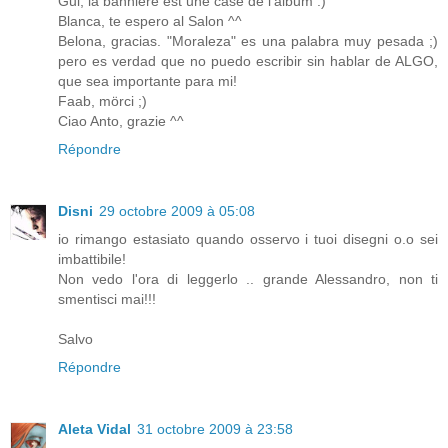
Gui, la banniere est une case de l'album :)
Blanca, te espero al Salon ^^
Belona, gracias. "Moraleza" es una palabra muy pesada ;)
pero es verdad que no puedo escribir sin hablar de ALGO,
que sea importante para mi!
Faab, mörci ;)
Ciao Anto, grazie ^^
Répondre
Disni
29 octobre 2009 à 05:08
io rimango estasiato quando osservo i tuoi disegni o.o sei
imbattibile!
Non vedo l'ora di leggerlo .. grande Alessandro, non ti
smentisci mai!!!
Salvo
Répondre
Aleta Vidal
31 octobre 2009 à 23:58