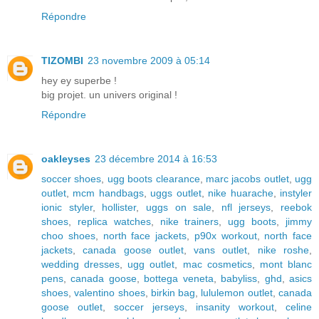
Répondre
TIZOMBI
23 novembre 2009 à 05:14
hey ey superbe !
big projet. un univers original !
Répondre
oakleyses
23 décembre 2014 à 16:53
soccer shoes
,
ugg boots clearance
,
marc jacobs outlet
,
ugg
outlet
,
mcm handbags
,
uggs outlet
,
nike huarache
,
instyler
ionic styler
,
hollister
,
uggs on sale
,
nfl jerseys
,
reebok
shoes
,
replica watches
,
nike trainers
,
ugg boots
,
jimmy
choo shoes
,
north face jackets
,
p90x workout
,
north face
jackets
,
canada goose outlet
,
vans outlet
,
nike roshe
,
wedding dresses
,
ugg outlet
,
mac cosmetics
,
mont blanc
pens
,
canada goose
,
bottega veneta
,
babyliss
,
ghd
,
asics
shoes
,
valentino shoes
,
birkin bag
,
lululemon outlet
,
canada
goose outlet
,
soccer jerseys
,
insanity workout
,
celine