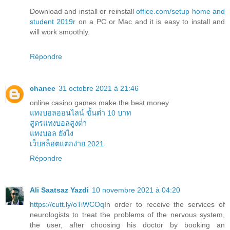
Download and install or reinstall
office.com/setup home and
student 2019r
on a PC or Mac and it is easy to install and
will work smoothly.
Répondre
chanee
31 octobre 2021 à 21:46
online casino games make the best money
แทงบอลออนไลน์ ขั้นต่ํา 10 บาท
สูตรแทงบอลสูงต่ํา
แทงบอล ยังไง
เว็บสล็อตแตกง่าย 2021
Répondre
Ali Saatsaz Yazdi
10 novembre 2021 à 04:20
https://cutt.ly/oTiWCOq
In order to receive the services of
neurologists to treat the problems of the nervous system,
the user, after choosing his doctor by booking an