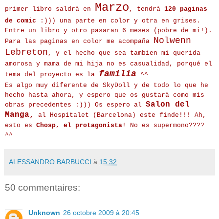
Marzo
primer libro saldrà en
, tendrà
120 paginas
de comic
:))) una parte en color y otra en grises.
Entre un libro y otro pasaran 6 meses (pobre de mi!).
Nolwenn
Para las paginas en color me acompaña
Lebreton
, y el hecho que sea tambien mi querida
amorosa y mama de mi hija no es casualidad, porqué el
familia
tema del proyecto es la
^^
Es algo muy diferente de SkyDoll y de todo lo que he
hecho hasta ahora, y espero que os gustarà como mis
Salon del
obras precedentes :))) Os espero al
Manga,
al Hospitalet (Barcelona) este finde!!! Ah,
esto es
Chosp
,
el protagonista
! No es supermono????
^^
ALESSANDRO BARBUCCI
à
15:32
50 commentaires:
Unknown
26 octobre 2009 à 20:45