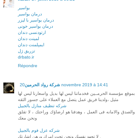
بواسیر
درمان بواسیر
درمان بواسیر با لیزر
درمان بواسیر خونی
ارتودنسی دندان
لمینت دندان
ایمپلمنت دندان
تزریق ژل
drbato.ir
Répondre
شركة رواد الحرمين
20 novembre 2019 à 14:41
بموقع مؤسسة الحرمــين فخدماتنا ليس لها بديل واسعارنا ليس لها
مثيل ،ولدينا فريق عمل يتصل مع العملاء على جسور الثقه
شركه تنظيف منازل بالجبيل
والصدق والامانه فى العمل ، وهدفنا هو ارضاؤك وراحتك ، لا تقلق
ونحن معك
شركه عزل فوم بالجبيل
لا تجهد نفسك ونحن تحت امرك ورهن اشارتك .