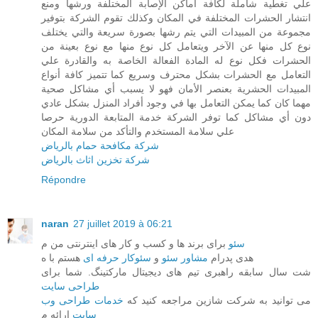
علي تغطية شاملة لكافة أماكن الإصابة المختلفة ورشها ومنع
انتشار الحشرات المختلفة في المكان وكذلك تقوم الشركة بتوفير
مجموعة من المبيدات التي يتم رشها بصورة سريعة والتي يختلف
نوع كل منها عن الآخر ويتعامل كل نوع منها مع نوع بعينة من
الحشرات فكل نوع له المادة الفعالة الخاصة به والقادرة علي
التعامل مع الحشرات بشكل محترف وسريع كما تتميز كافة أنواع
المبيدات الحشرية بعنصر الأمان فهو لا يسبب أي مشاكل صحية
مهما كان كما يمكن التعامل بها في وجود أفراد المنزل بشكل عادي
دون أي مشاكل كما توفر الشركة خدمة المتابعة الدورية حرصا
علي سلامة المستخدم والتأكد من سلامة المكان
شركة مكافحة حمام بالرياض
شركة تخزين اثاث بالرياض
Répondre
naran
27 juillet 2019 à 06:21
سئو
برای برند ها و کسب و کار های اینترنتی من م
هدی پدرام
مشاور سئو
و
سئوکار حرفه ای
هستم با ه
شت سال سابقه راهبری تیم های دیجیتال مارکتینگ. شما برای
طراحی سایت
می توانید به شرکت شازین مراجعه کنید که
خدمات طراحی وب
سایت
ارائه م