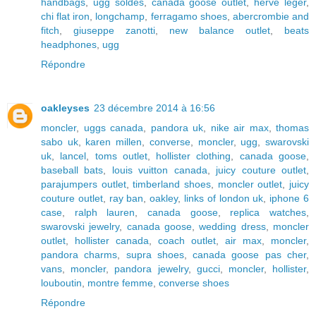
handbags
,
ugg soldes
,
canada goose outlet
,
herve leger
,
chi flat iron
,
longchamp
,
ferragamo shoes
,
abercrombie and
fitch
,
giuseppe zanotti
,
new balance outlet
,
beats
headphones
,
ugg
Répondre
oakleyses
23 décembre 2014 à 16:56
moncler
,
uggs canada
,
pandora uk
,
nike air max
,
thomas
sabo uk
,
karen millen
,
converse
,
moncler
,
ugg
,
swarovski
uk
,
lancel
,
toms outlet
,
hollister clothing
,
canada goose
,
baseball bats
,
louis vuitton canada
,
juicy couture outlet
,
parajumpers outlet
,
timberland shoes
,
moncler outlet
,
juicy
couture outlet
,
ray ban
,
oakley
,
links of london uk
,
iphone 6
case
,
ralph lauren
,
canada goose
,
replica watches
,
swarovski jewelry
,
canada goose
,
wedding dress
,
moncler
outlet
,
hollister canada
,
coach outlet
,
air max
,
moncler
,
pandora charms
,
supra shoes
,
canada goose pas cher
,
vans
,
moncler
,
pandora jewelry
,
gucci
,
moncler
,
hollister
,
louboutin
,
montre femme
,
converse shoes
Répondre