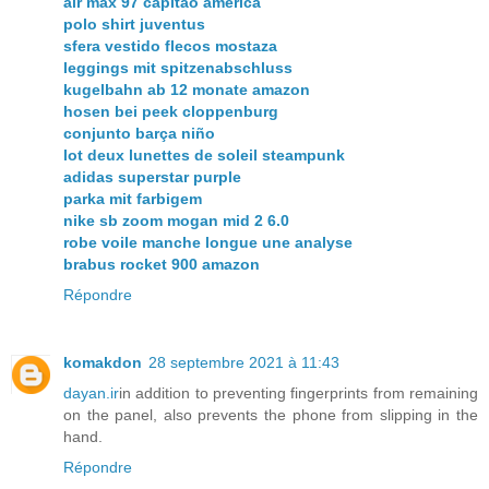
air max 97 capitao america
polo shirt juventus
sfera vestido flecos mostaza
leggings mit spitzenabschluss
kugelbahn ab 12 monate amazon
hosen bei peek cloppenburg
conjunto barça niño
lot deux lunettes de soleil steampunk
adidas superstar purple
parka mit farbigem
nike sb zoom mogan mid 2 6.0
robe voile manche longue une analyse
brabus rocket 900 amazon
Répondre
komakdon
28 septembre 2021 à 11:43
dayan.ir
in addition to preventing fingerprints from remaining
on the panel, also prevents the phone from slipping in the
hand.
Répondre