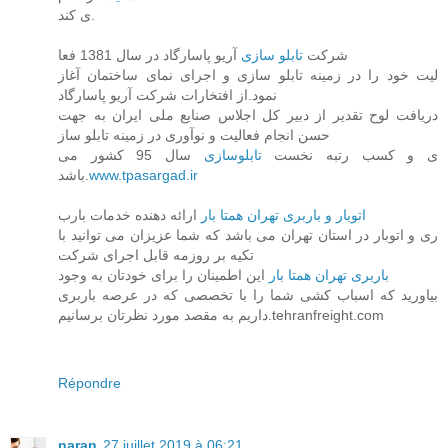
ی کند.
شرکت
تابلو سازی
آریو پاسارگاد در سال 1381 فعا
لیت خود را در زمینه تابلو سازی و اجرای نمای ساختمان آغاز
نمود.از افتخارات شرکت آریو پاسارگاد
دریافت لوح تقدیر از دبیر کل اجلاس صنایع ملی ایران به جهت
حسن انجام فعالیت و نوآوری در زمینه تابلو ساز
ی و کسب رتبه نخست
تابلوسازی
سال 95 کشور می
باشد.
www.tpasargad.ir
اتوبار و باربری تهران همتا بار
ارائه دهنده خدمات بارب
ری و اتوبار در استان تهران می باشد که شما عزیزان می توانید با
تکیه بر روزمه قابل اجرای شرکت
باربری تهران همتا بار
این اطمینان را برای خودتان به وجود
بیاورید که اسباب کشی شما را با تخصصی که در عرصه باربری
داریم به مقصد مورد نظرتان برسانیم.tehranfreight.com
Répondre
naran
27 juillet 2019 à 06:21