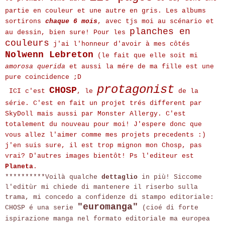
partie en couleur et une autre en gris. Les albums
sortirons
chaque 6 mois
, avec tjs moi au scénario et
planches en
au dessin, bien sure! Pour les
couleurs
j'ai l'honneur d'avoir à mes côtés
Nolwenn Lebreton
(le fait que elle soit mi
amorosa querida
et aussi la mére de ma fille est une
pure coincidence ;D
protagonist
CHOSP
ICI c'est
, le
de la
série. C'est en fait un projet trés different par
SkyDoll mais aussi par Monster Allergy. C'est
totalement du nouveau pour moi! J'espere donc que
vous allez l'aimer comme mes projets precedents :)
j'en suis sure, il est trop mignon mon Chosp, pas
vrai? D'autres images bientôt! Ps l'editeur est
Planeta
.
**********Voilà qualche
dettaglio
in più! Siccome
l'editùr mi chiede di mantenere il riserbo sulla
trama, mi concedo a confidenze di stampo editoriale:
"euromanga"
CHOSP é una serie
(cioé di forte
ispirazione manga nel formato editoriale ma europea