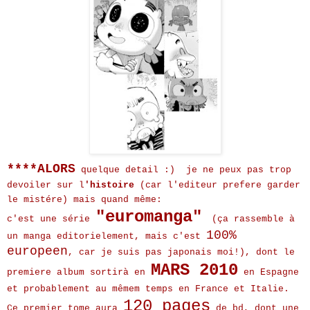
****ALOR
S
quelque detail :) je ne peux pas trop
devoiler sur l
'histoire
(car l'editeur prefere garder
le mistére) mais quand même:
"euromanga"
c'est une série
(ça rassemble à
100%
un manga editorielement, mais c'est
europeen
, car je suis pas japonais moi!), dont le
MARS 2010
premiere album sortirà en
en Espagne
et probablement au mêmem temps en France et Italie.
120 pages
Ce premier tome aura
de bd, dont une