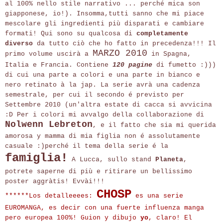
al 100% nello stile narrativo ... perché mica son
giapponese, io!). Insomma,tutti sanno che mi piace
mescolare gli ingredienti più disparati e cambiare
formati! Qui sono su qualcosa di
completamente
diverso
da tutto ciò che ho fatto in precedenza!!! Il
MARZO 2010
primo volume uscirà a
in Spagna,
Italia e Francia. Contiene
120 pagine
di fumetto :)))
di cui una parte a colori e una parte in bianco e
nero retinato à la jap. La serie avrà una cadenza
semestrale, per cui il secondo é previsto per
Settembre 2010 (un'altra estate di cacca si avvicina
:D Per i colori mi avvalgo della collaborazione di
Nolwenn Lebreton
, e il fatto che sia mi querida
amorosa y mamma di mia figlia non é assolutamente
casuale :)perché il tema della serie é la
famiglia!
A Lucca, sullo stand
Planeta
,
potrete saperne di più e ritirare un bellissimo
poster aggràtis! Evvài!!!
CHOSP
******Los detalleeees:
es una serie
EUROMANGA, es decir con una fuerte influenza manga
pero europea 100%! Guion y dibujo
yo
, claro! El