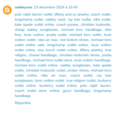
oakleyses
23 décembre 2014 à 16:45
polo ralph lauren outlet
,
tiffany and co jewelry
,
coach outlet
,
longchamp outlet
,
oakley vault
,
ray ban outlet
,
nike outlet
,
kate spade outlet online
,
coach purses
,
christian louboutin
,
cheap oakley sunglasses
,
michael kors handbags
,
nike
free
,
louis vuitton
,
prada outlet
,
michael kors outlet
,
louis
vuitton outlet
,
nike air max
,
red bottom shoes
,
michael kors
outlet online sale
,
longchamp outlet online
,
louis vuitton
outlet online
,
tory burch outlet online
,
tiffany jewelry
,
true
religion
,
chanel handbags
,
christian louboutin shoes
,
prada
handbags
,
michael kors outlet store
,
louis vuitton handbags
,
michael kors outlet online
,
oakley sunglasses
,
kate spade
outlet
,
christian louboutin outlet
,
jordan shoes
,
michael kors
outlet online
,
nike air max
,
coach outlet
,
ray ban
sunglasses
,
louis vuitton outlet
,
true religion outlet
,
burberry
outlet online
,
burberry outlet online
,
polo ralph lauren
,
coach outlet store online
,
gucci handbags
,
longchamp
handbags
Répondre