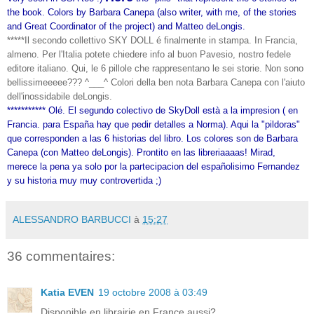
the book. Colors by Barbara Canepa (also writer, with me, of the stories
and Great Coordinator of the project) and Matteo deLongis.
*****Il secondo collettivo SKY DOLL é finalmente in stampa. In Francia,
almeno. Per l'Italia potete chiedere info al buon Pavesio, nostro fedele
editore italiano. Qui, le 6 pillole che rappresentano le sei storie. Non sono
bellissimeeeee??? ^___^ Colori della ben nota Barbara Canepa con l'aiuto
dell'inossidabile deLongis.
*********** Olé. El segundo colectivo de SkyDoll està a la impresion ( en
Francia. para España hay que pedir detalles a Norma). Aqui la "pildoras"
que corresponden a las 6 historias del libro.
Los colores son de Barbara
Canepa (con Matteo deLongis).
Prontito en las libreriaaaas! Mirad,
merece la pena ya solo por la partecipacion del españolisimo Fernandez
y su historia muy muy controvertida ;)
ALESSANDRO BARBUCCI
à
15:27
36 commentaires:
Katia EVEN
19 octobre 2008 à 03:49
Disponible en librairie en France aussi?