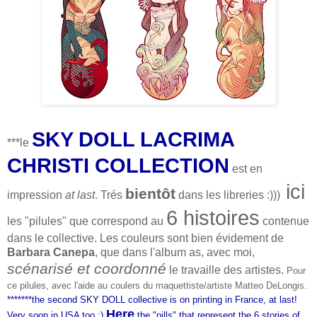
SKY DOLL LACRIMA
***le
CHRISTI COLLECTION
est en
ici
bientôt
impression
at last
. Trés
dans les libreries :)))
6 histoires
les "pilules" que correspond au
contenue
dans le collective. Les couleurs sont bien évidement de
Barbara Canepa
, que dans l'album as, avec moi,
scénarisé et coordonné
le travaille des artistes.
Pour
ce pilules, avec l'aide au coulers du maquettiste/artiste
Matteo DeLongis.
*******the second SKY DOLL collective is on printing in France, at last!
Here
Very soon in USA too :)
the "pills" that represent the 6 stories of