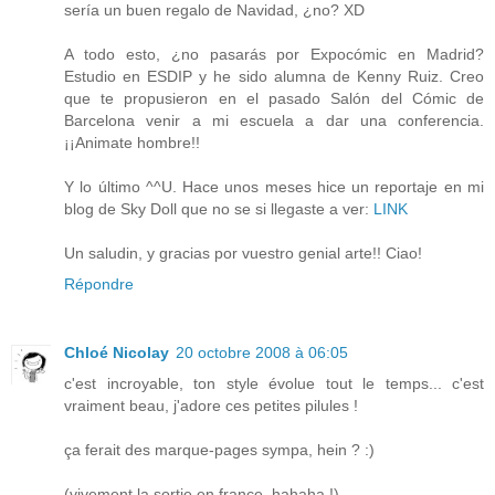
sería un buen regalo de Navidad, ¿no? XD
A todo esto, ¿no pasarás por Expocómic en Madrid?
Estudio en ESDIP y he sido alumna de Kenny Ruiz. Creo
que te propusieron en el pasado Salón del Cómic de
Barcelona venir a mi escuela a dar una conferencia.
¡¡Animate hombre!!
Y lo último ^^U. Hace unos meses hice un reportaje en mi
blog de Sky Doll que no se si llegaste a ver:
LINK
Un saludin, y gracias por vuestro genial arte!! Ciao!
Répondre
Chloé Nicolay
20 octobre 2008 à 06:05
c'est incroyable, ton style évolue tout le temps... c'est
vraiment beau, j'adore ces petites pilules !
ça ferait des marque-pages sympa, hein ? :)
(vivement la sortie en france, hahaha !)