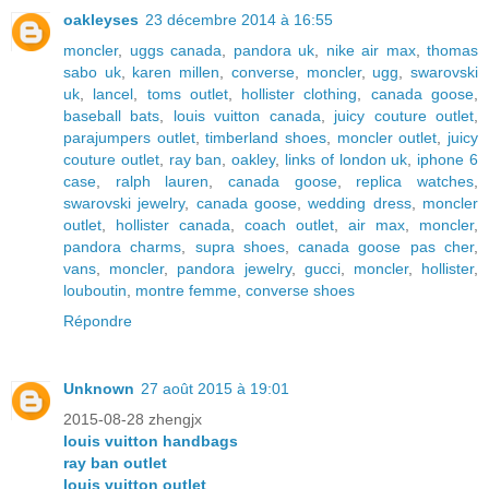
oakleyses
23 décembre 2014 à 16:55
moncler
,
uggs canada
,
pandora uk
,
nike air max
,
thomas
sabo uk
,
karen millen
,
converse
,
moncler
,
ugg
,
swarovski
uk
,
lancel
,
toms outlet
,
hollister clothing
,
canada goose
,
baseball bats
,
louis vuitton canada
,
juicy couture outlet
,
parajumpers outlet
,
timberland shoes
,
moncler outlet
,
juicy
couture outlet
,
ray ban
,
oakley
,
links of london uk
,
iphone 6
case
,
ralph lauren
,
canada goose
,
replica watches
,
swarovski jewelry
,
canada goose
,
wedding dress
,
moncler
outlet
,
hollister canada
,
coach outlet
,
air max
,
moncler
,
pandora charms
,
supra shoes
,
canada goose pas cher
,
vans
,
moncler
,
pandora jewelry
,
gucci
,
moncler
,
hollister
,
louboutin
,
montre femme
,
converse shoes
Répondre
Unknown
27 août 2015 à 19:01
2015-08-28 zhengjx
louis vuitton handbags
ray ban outlet
louis vuitton outlet