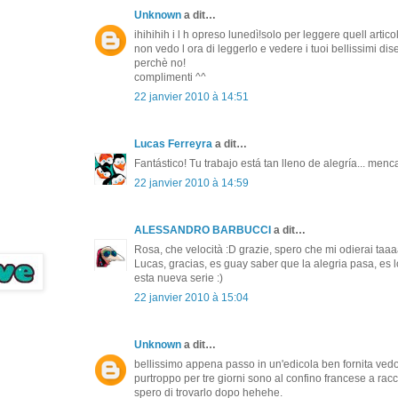
Unknown
a dit…
ihihihih i l h opreso lunedì!solo per leggere quell arti
non vedo l ora di leggerlo e vedere i tuoi bellissimi dise
perchè no!
complimenti ^^
22 janvier 2010 à 14:51
Lucas Ferreyra
a dit…
Fantástico! Tu trabajo está tan lleno de alegría... menc
22 janvier 2010 à 14:59
ALESSANDRO BARBUCCI
a dit…
Rosa, che velocità :D grazie, spero che mi odierai taa
Lucas, gracias, es guay saber que la alegria pasa, es 
esta nueva serie :)
22 janvier 2010 à 15:04
Unknown
a dit…
bellissimo appena passo in un'edicola ben fornita vedo
purtroppo per tre giorni sono al confino francese a racc
spero di trovarlo dopo hehehe.