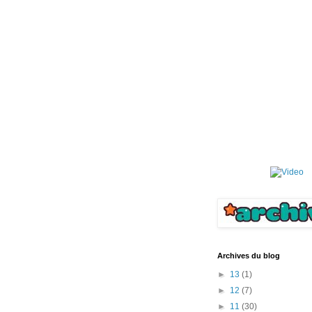
Archives du blog
►
13
(1)
►
12
(7)
►
11
(30)