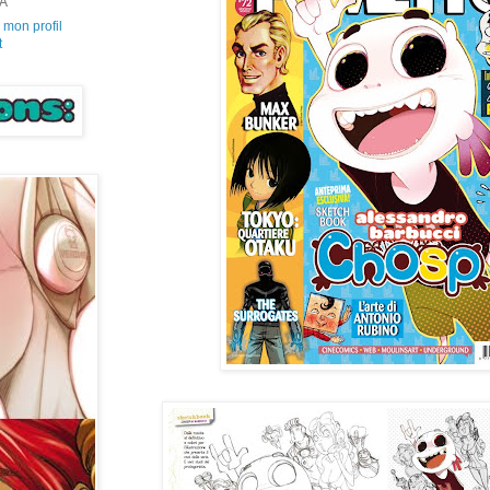
A
r mon profil
t