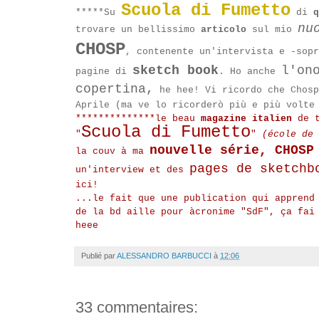
Scuola di Fumetto
*****Su
di
q
nu
trovare un bellissimo
articolo
sul mio
CHOSP
, contenente un'intervista e -sopr
sketch book
l'on
pagine di
. Ho anche
copertina,
he hee! Vi ricordo che Chosp
Aprile (ma ve lo ricorderò più e più volte
**************le beau
magazine italien
de t
Scuola di Fumetto
"
"
(école de 
nouvelle série, CHOSP
la couv à ma
pages de sketchb
un'interview et des
ici!
...le fait que une publication qui apprend
de la bd aille pour àcronime "SdF", ça fai
heee
Publié par
ALESSANDRO BARBUCCI
à
12:06
33 commentaires: