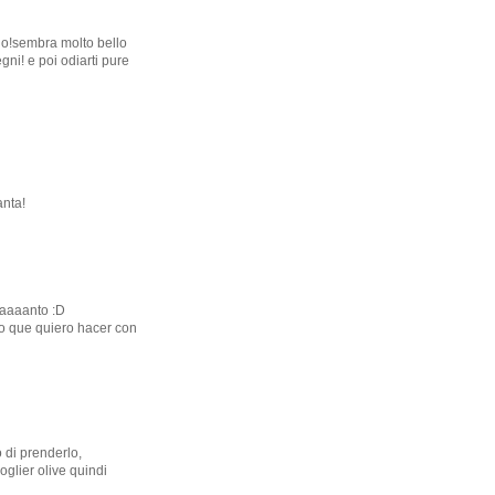
colo!sembra molto bello
gni! e poi odiarti pure
anta!
aaaaanto :D
lo que quiero hacer con
 di prenderlo,
oglier olive quindi