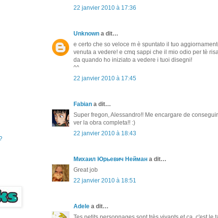
22 janvier 2010 à 17:36
Unknown
a dit…
e certo che so veloce m è spuntato il tuo aggiornament
venuta a vedere! e cmq sappi che il mio odio per tè risa
da quando ho iniziato a vedere i tuoi disegni!
^^
22 janvier 2010 à 17:45
Fabian
a dit…
Super fregon, Alessandro!! Me encargare de conseguir e
ver la obra completa!! :)
22 janvier 2010 à 18:43
?
Михаил Юрьевич Нейман
a dit…
Great job
22 janvier 2010 à 18:51
Adele
a dit…
Tes petits personnages sont très vivants et ça, c'est le t