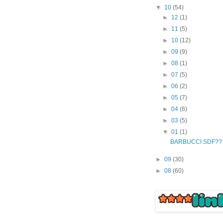
▼
10
(54)
►
12
(1)
►
11
(5)
►
10
(12)
►
09
(9)
►
08
(1)
►
07
(5)
►
06
(2)
►
05
(7)
►
04
(6)
►
03
(5)
▼
01
(1)
BARBUCCI SDF??
►
09
(30)
►
08
(60)