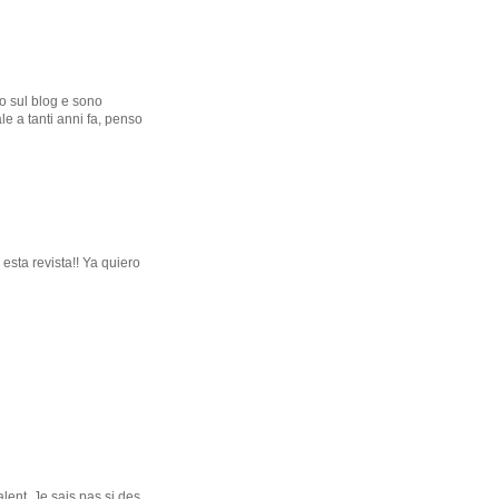
o sul blog e sono
le a tanti anni fa, penso
sta revista!! Ya quiero
alent. Je sais pas si des