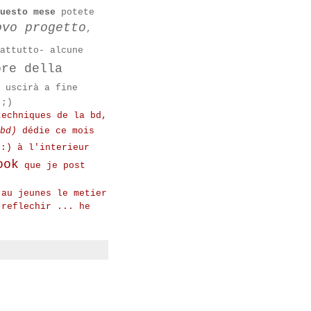
uesto mese
potete
ovo progetto
,
attutto- alcune
ore della
 uscirà a fine
 ;)
echniques de la bd,
bd)
dédie ce mois
:) à l'interieur
ook
que je post
 au jeunes le metier
 reflechir ... he